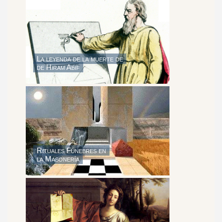
La leyen
da de la muerte de
de Hiram Abif
Rituales Fúnebres en
la Mason
ería