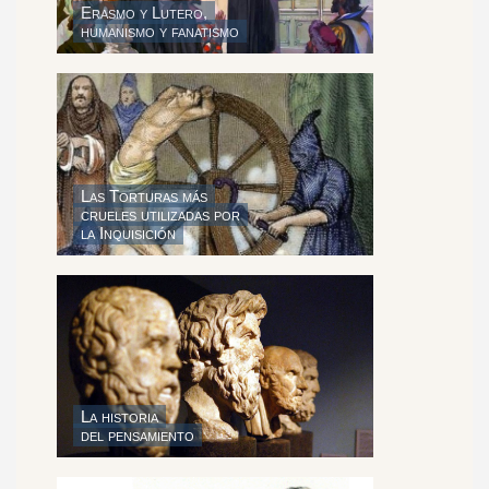
Erasmo y Lutero,
humanismo y
fanatismo
Las Torturas más
crueles
utilizadas por
la Inquisición
La hist
oria
del pensamiento