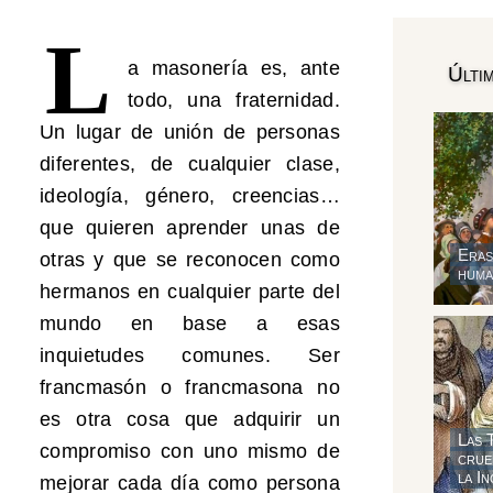
L
a masonería es, ante
Últi
todo, una fraternidad.
Un lugar de unión de personas
diferentes, de cualquier clase,
ideología, género, creencias…
que quieren aprender unas de
Eras
otras y que se reconocen como
huma
hermanos en cualquier parte del
mundo en base a esas
inquietudes comunes. Ser
francmasón o francmasona no
es otra cosa que adquirir un
Las 
compromiso con uno mismo de
crue
la In
mejorar cada día como persona