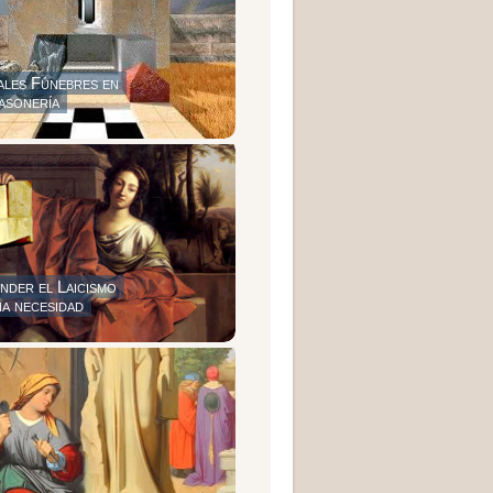
ales Fúnebres en
ason
ería
nder el Laicismo
na necesidad