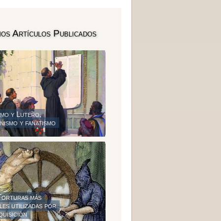
mos Artículos Publicados
mo y Lutero,
nismo y
fanatismo
Torturas más
les
utilizadas por
quisición