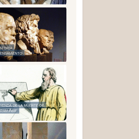
st
oria
pensamiento
eyen
da de la muerte de
iram Abif