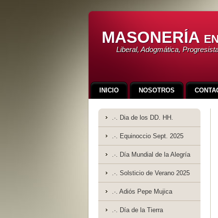
MASONERÍA en
Liberal, Adogmática, Progresist
INICIO
NOSOTROS
CONTA
REDES
.·. Dia de los DD. HH.
.·. Equinoccio Sept. 2025
.·. Día Mundial de la Alegría
.·. Solsticio de Verano 2025
.·. Adiós Pepe Mujica
.·. Día de la Tierra