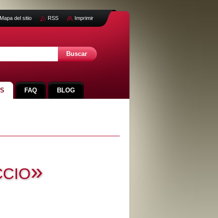
Mapa del sitio
RSS
Imprimir
OS
FAQ
BLOG
ccio»