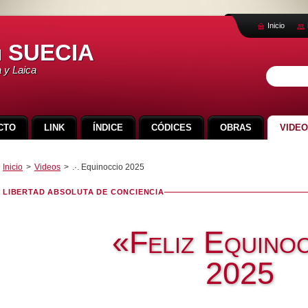
Inicio
 SUECIA
a y Laica
CTO
LINK
ÍNDICE
CÓDICES
OBRAS
VIDE
Inicio
>
Videos
>
.·. Equinoccio 2025
LIBERTAD ABSOLUTA DE CONCIENCIA
«Feliz Equino
2025