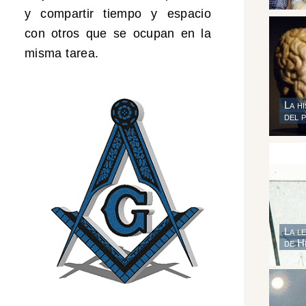
y compartir tiempo y espacio
con otros que se ocupan en la
misma tarea.
La hi
del 
La l
de H