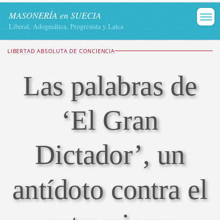
MASONERÍA en SUECIA
Liberal, Adogmática, Progresista y Laica
LIBERTAD ABSOLUTA DE CONCIENCIA
Las palabras de
‘El Gran
Dictador’, un
antídoto contra el