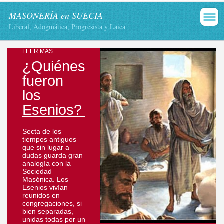
MASONERÍA en SUECIA
Liberal, Adogmática, Progresista y Laica
LEER MÁS
¿Quiénes
fueron
los
E
senios?
Secta de los
tiempos antiguos
que sin lugar a
dudas guarda gran
analogía con la
Sociedad
Masónica. Los
Esenios vivían
reunidos en
congregaciones, si
bien separadas,
unidas todas por un